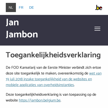
Overslaan en naar de inhoud gaan
NL
FR
DE
Jan
Jambon
Overslaan en naar de inhoud gaan
Toegankelijkheidsverklaring
De FOD Kanselarij van de Eerste Minister verbindt zich ertoe
deze site toegankelijk te maken, overeenkomstig de
wet van
19 juli 2018 inzake toegankelijkheid van de websites en
mobiele applicaties van overheidsinstanties
.
Deze toegankelijkheidsverklaring is van toepassing op de
website
https://jambon.belgium.be
.